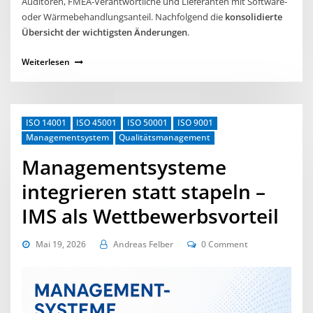
Auditoren, FMEA‑Verantwortliche und Lieferanten mit Software‑
oder Wärmebehandlungsanteil. Nachfolgend die
konsolidierte
Übersicht der wichtigsten Änderungen
.
Weiterlesen
ISO 14001
ISO 45001
ISO 50001
ISO 9001
Managementsystem
Qualitätsmanagement
Managementsysteme
integrieren statt stapeln –
IMS als Wettbewerbsvorteil
Mai 19, 2026
Andreas Felber
0 Comment