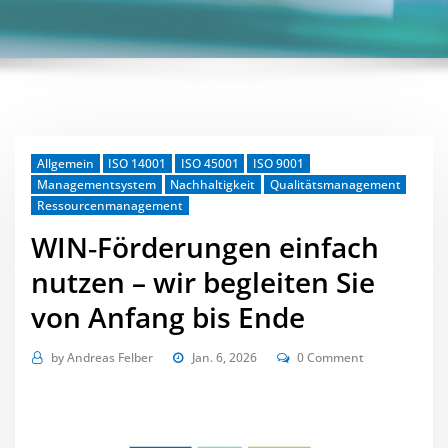
Allgemein
ISO 14001
ISO 45001
ISO 9001
Managementsystem
Nachhaltigkeit
Qualitätsmanagement
Ressourcenmanagement
WIN‑Förderungen einfach
nutzen – wir begleiten Sie
von Anfang bis Ende
by
Andreas Felber
Jan. 6, 2026
0 Comment